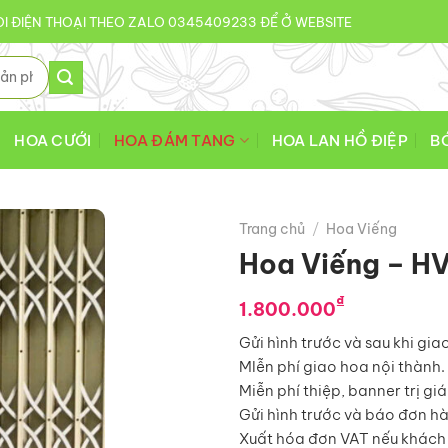
I ĐIỆN THOẠI THEO ZALO 0345409233 ĐỂ Ở WEBSITE
HOA CƯỚI
HOA ĐÁM TANG
HOA LAN HỒ ĐIỆP
B
Trang chủ
/
Hoa Viếng
Hoa Viếng – H
₫
1.800.000
Gửi hình trước và sau khi gia
MIễn phí giao hoa nội thành.
Miễn phí thiệp, banner trị gi
Gửi hình trước và báo đơn h
Xuất hóa đơn VAT nếu khách 