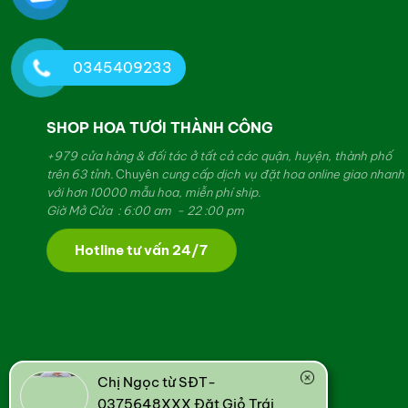
0345409233
SHOP HOA TƯƠI THÀNH CÔNG
+979 cửa hàng & đối tác ở tất cả các quận, huyện, thành phố
trên 63 tỉnh.
Chuyên
cung cấp dịch vụ đặt hoa online giao nhanh
với hơn 10000 mẫu hoa, miễn phí ship.
Giờ Mở Cửa : 6:00 am - 22 :00 pm
Hotline tư vấn 24/7
Chị Ngọc từ SĐT-
0375648XXX Đặt Giỏ Trái