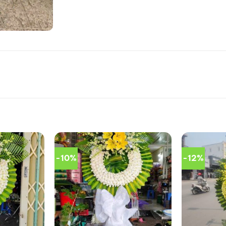
-10%
-12%