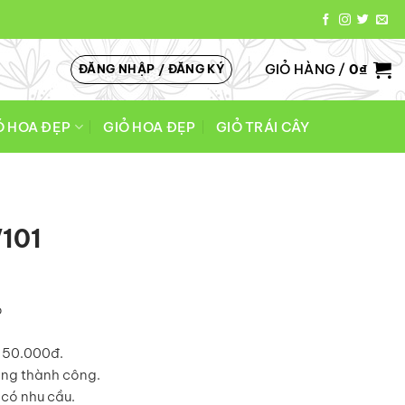
GIỎ HÀNG /
0
₫
ĐĂNG NHẬP / ĐĂNG KÝ
Ó HOA ĐẸP
GIỎ HOA ĐẸP
GIỎ TRÁI CÂY
V101
o
á 50.000đ.
àng thành công.
có nhu cầu.