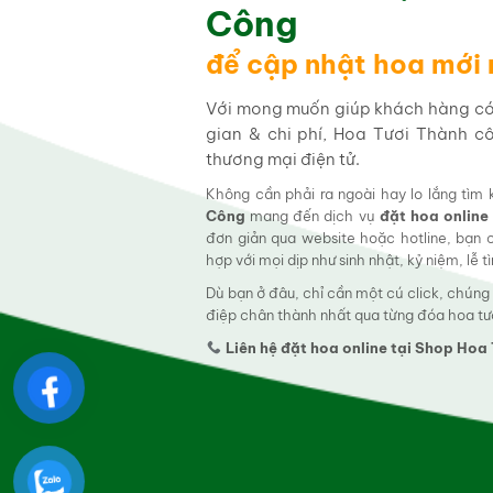
Công
để cập nhật hoa mới
Với mong muốn giúp khách hàng có t
gian & chi phí, Hoa Tươi Thành c
thương mại điện tử.
Không cần phải ra ngoài hay lo lắng tìm
Công
mang đến dịch vụ
đặt hoa online
đơn giản qua website hoặc hotline, bạn
hợp với mọi dịp như sinh nhật, kỷ niệm, lễ 
Dù bạn ở đâu, chỉ cần một cú click, chúng
điệp chân thành nhất qua từng đóa hoa tư
Liên hệ đặt hoa online tại Shop Ho