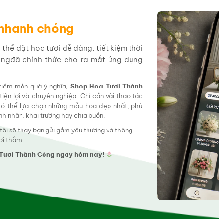
 nhanh chóng
hể đặt hoa tươi dễ dàng, tiết kiệm thời
ôngđã chính thức cho ra mắt ứng dụng
 kiếm món quà ý nghĩa,
Shop Hoa Tươi Thành
tiện lợi và chuyên nghiệp. Chỉ cần vài thao tác
 có thể lựa chọn những mẫu hoa đẹp nhất, phù
tình nhân, khai trương hay chia buồn.
 tôi sẽ thay bạn gửi gắm yêu thương và thông
ơi thắm.
a Tươi Thành Công ngay hôm nay!