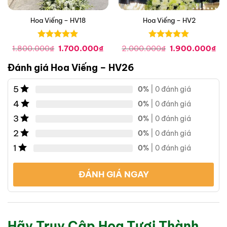
Hoa Viếng – HV18
Hoa Viếng – HV2
Được xếp
Được xếp
iá
Giá
Giá
Giá
Gi
1.800.000
₫
1.700.000
₫
2.000.000
₫
1.900.000
₫
hạng
0
5
hạng
0
5
iện
gốc
hiện
gốc
hi
ại
là:
tại
là:
tại
sao
sao
Đánh giá Hoa Viếng – HV26
à:
1.800.000₫.
là:
2.000.000₫.
là:
.400.000₫.
1.700.000₫.
1.
5
0%
| 0 đánh giá
4
0%
| 0 đánh giá
3
0%
| 0 đánh giá
2
0%
| 0 đánh giá
1
0%
| 0 đánh giá
ĐÁNH GIÁ NGAY
Hãy Truy Cập Hoa Tươi Thành