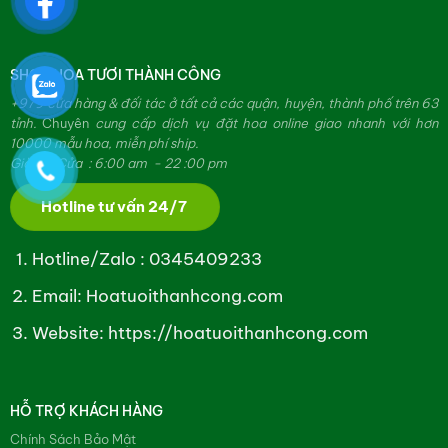
SHOP HOA TƯƠI THÀNH CÔNG
+979 cửa hàng & đối tác ở tất cả các quận, huyện, thành phố trên 63
tỉnh.
Chuyên
cung cấp dịch vụ đặt hoa online giao nhanh với hơn
10000 mẫu hoa, miễn phí ship.
Giờ Mở Cửa : 6:00 am - 22 :00 pm
Hotline tư vấn 24/7
Hotline/Zalo :
0345409233
Email: Hoatuoithanhcong.com
Website:
https://hoatuoithanhcong.com
HỖ TRỢ KHÁCH HÀNG
Chính Sách Bảo Mật