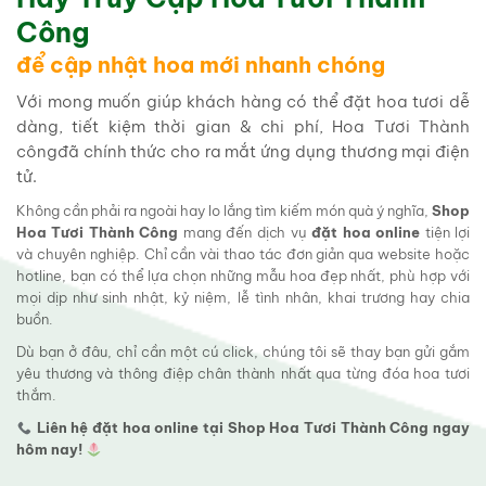
Công
để cập nhật hoa mới nhanh chóng
Với mong muốn giúp khách hàng có thể đặt hoa tươi dễ
dàng, tiết kiệm thời gian & chi phí, Hoa Tươi Thành
côngđã chính thức cho ra mắt ứng dụng thương mại điện
tử.
Không cần phải ra ngoài hay lo lắng tìm kiếm món quà ý nghĩa,
Shop
Hoa Tươi Thành Công
mang đến dịch vụ
đặt hoa online
tiện lợi
và chuyên nghiệp. Chỉ cần vài thao tác đơn giản qua website hoặc
hotline, bạn có thể lựa chọn những mẫu hoa đẹp nhất, phù hợp với
mọi dịp như sinh nhật, kỷ niệm, lễ tình nhân, khai trương hay chia
buồn.
Dù bạn ở đâu, chỉ cần một cú click, chúng tôi sẽ thay bạn gửi gắm
yêu thương và thông điệp chân thành nhất qua từng đóa hoa tươi
thắm.
Liên hệ đặt hoa online tại Shop Hoa Tươi Thành Công ngay
hôm nay!