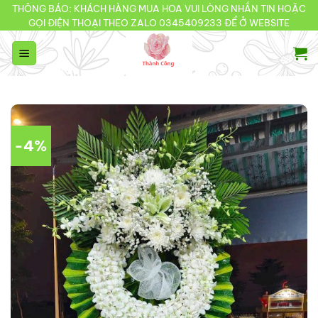
Bỏ
THÔNG BÁO: KHÁCH HÀNG MUA HOA VUI LÒNG NHẮN TIN HOẶC
GỌI ĐIỆN THOẠI THEO ZALO 0345409233 ĐỂ Ở WEBSITE
qua
nội
dung
-4%