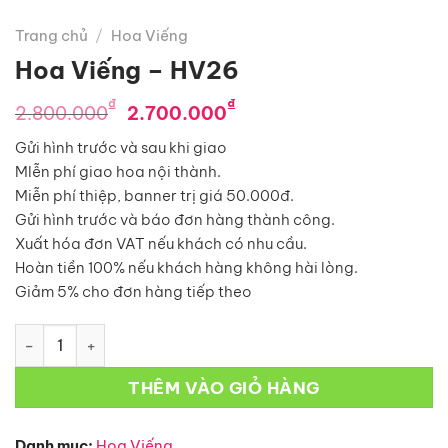
Trang chủ
/
Hoa Viếng
Hoa Viếng – HV26
Giá
Giá
₫
₫
2.800.000
2.700.000
gốc
hiện
Gửi hình trước và sau khi giao
là:
tại
MIễn phí giao hoa nội thành.
2.800.000₫.
là:
Miễn phí thiệp, banner trị giá 50.000đ.
2.700.000₫.
Gửi hình trước và báo đơn hàng thành công.
Xuất hóa đơn VAT nếu khách có nhu cầu.
Hoàn tiền 100% nếu khách hàng không hài lòng.
Giảm 5% cho đơn hàng tiếp theo
Hoa Viếng – HV26 số lượng
THÊM VÀO GIỎ HÀNG
Danh mục:
Hoa Viếng