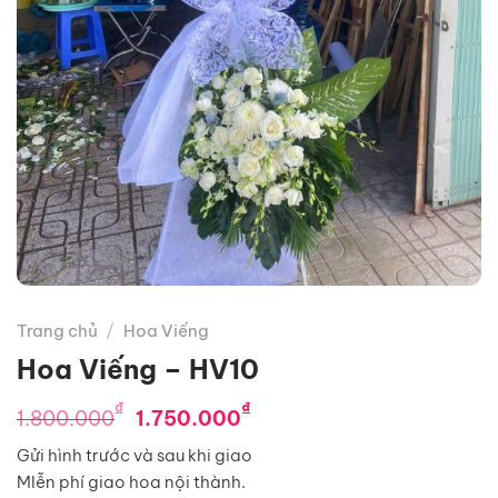
Trang chủ
/
Hoa Viếng
Hoa Viếng – HV10
Giá
Giá
₫
₫
1.800.000
1.750.000
gốc
hiện
Gửi hình trước và sau khi giao
là:
tại
MIễn phí giao hoa nội thành.
1.800.000₫.
là: