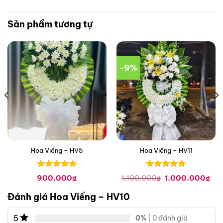
Sản phẩm tương tự
-9%
Hoa Viếng – HV5
Hoa Viếng – HV11
Được xếp
Được xếp
á
Giá
Giá
900.000
₫
1.100.000
₫
1.000.000
₫
hạng
0
5
hạng
0
5
ện
gốc
hiệ
là:
tại
sao
sao
Đánh giá Hoa Viếng – HV10
1.100.000₫.
là:
0.000₫.
1.0
5
0%
| 0 đánh giá