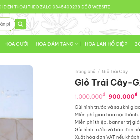
I ĐIỆN THOẠI THEO ZALO 0345409233 ĐỂ Ở WEBSITE
HOA CƯỚI
HOA ĐÁM TANG
HOA LAN HỒ ĐIỆP
B
Trang chủ
/
Giỏ Trái Cây
Giỏ Trái Cây-
Giá
₫
₫
1.000.000
900.000
gốc
Gửi hình trước và sau khi gia
là:
MIễn phí giao hoa nội thành.
1.000.0
Miễn phí thiệp, banner trị gi
Gửi hình trước và báo đơn h
Xuất hóa đơn VAT nếu khách 