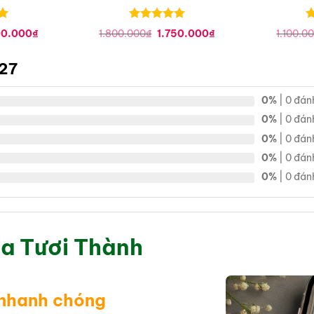
Được xếp
Đ
Giá
Giá
Giá
00.000
₫
1.800.000
₫
1.750.000
₫
1.100.0
hạng
0
5
h
hiện
gốc
hiện
tại
sao
là:
tại
s
0.000₫.
là:
1.800.000₫.
là:
G27
1.200.000₫.
1.750.000₫.
0%
| 0 đán
0%
| 0 đán
0%
| 0 đán
0%
| 0 đán
0%
| 0 đán
a Tươi Thành
 nhanh chóng