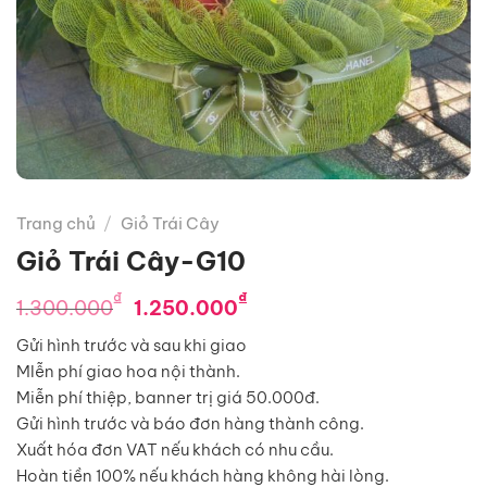
Trang chủ
/
Giỏ Trái Cây
Giỏ Trái Cây-G10
Giá
Giá
₫
₫
1.300.000
1.250.000
gốc
hiện
Gửi hình trước và sau khi giao
là:
tại
MIễn phí giao hoa nội thành.
1.300.000₫.
là:
Miễn phí thiệp, banner trị giá 50.000đ.
1.250.000₫.
Gửi hình trước và báo đơn hàng thành công.
Xuất hóa đơn VAT nếu khách có nhu cầu.
Hoàn tiền 100% nếu khách hàng không hài lòng.