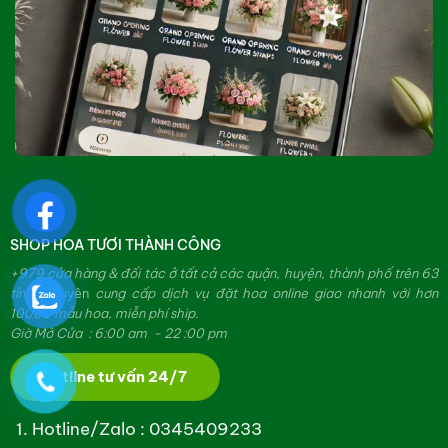
SHOP HOA TƯƠI THÀNH CÔNG
+979 cửa hàng & đối tác ở tất cả các quận, huyện, thành phố trên 63
tỉnh.
Chuyên
cung cấp dịch vụ đặt hoa online giao nhanh với hơn
10000 mẫu hoa, miễn phí ship.
Giờ Mở Cửa : 6:00 am - 22 :00 pm
Hotline tư vấn 24/7
Hotline/Zalo :
0345409233