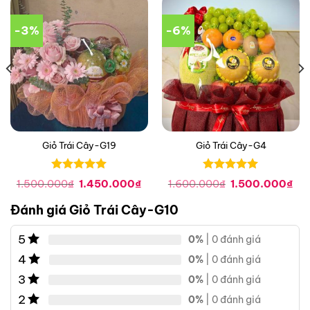
-3%
-6%
Giỏ Trái Cây-G19
Giỏ Trái Cây-G4
Được xếp
Được xếp
iá
Giá
Giá
Giá
Gi
1.500.000
₫
1.450.000
₫
1.600.000
₫
1.500.000
₫
hạng
0
5
hạng
0
5
iện
gốc
hiện
gốc
hiệ
i
là:
tại
là:
tại
sao
sao
Đánh giá Giỏ Trái Cây-G10
:
1.500.000₫.
là:
1.600.000₫.
là:
.200.000₫.
1.450.000₫.
1.5
5
0%
| 0 đánh giá
4
0%
| 0 đánh giá
3
0%
| 0 đánh giá
2
0%
| 0 đánh giá