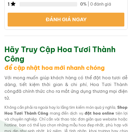
1
0%
| 0 đánh giá
ĐÁNH GIÁ NGAY
Hãy Truy Cập Hoa Tươi Thành
Công
để cập nhật hoa mới nhanh chóng
Với mong muốn giúp khách hàng có thể đặt hoa tươi dễ
dàng, tiết kiệm thời gian & chi phí, Hoa Tươi Thành
côngđã chính thức cho ra mắt ứng dụng thương mại điện
tử.
Không cần phải ra ngoài hay lo lắng tìm kiếm món quà ý nghĩa,
Shop
Hoa Tươi Thành Công
mang đến dịch vụ
đặt hoa online
tiện lợi
và chuyên nghiệp. Chỉ cần vài thao tác đơn giản qua website hoặc
hotline, bạn có thể lựa chọn những mẫu hoa đẹp nhất, phù hợp với
mọi dịp như sinh nhật, kỷ niệm, lễ tình nhân, khai trương hay chia