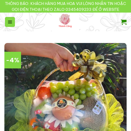
Bỏ
THÔNG BÁO: KHÁCH HÀNG MUA HOA VUI LÒNG NHẮN TIN HOẶC
GỌI ĐIỆN THOẠI THEO ZALO 0345409233 ĐỂ Ở WEBSITE
qua
nội
dung
-4%