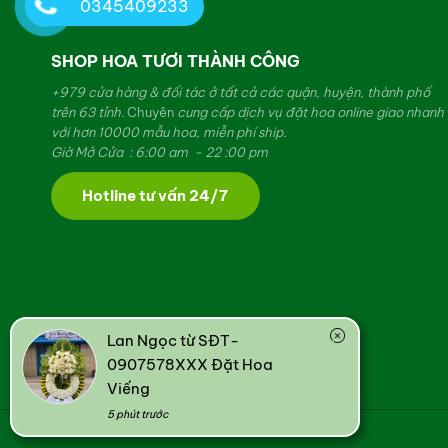
0345409233
SHOP HOA TƯƠI THÀNH CÔNG
+979 cửa hàng & đối tác ở tất cả các quận, huyện, thành phố
trên 63 tỉnh.
Chuyên
cung cấp dịch vụ đặt hoa online giao nhanh
với hơn 10000 mẫu hoa, miễn phí ship.
Giờ Mở Cửa : 6:00 am - 22 :00 pm
Hotline tư vấn 24/7
Lan Ngọc từ SĐT-
0907578XXX Đặt Hoa
Viếng
5 phút trước