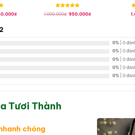
Được xếp
Đ
Giá
Giá
Giá
50.000
₫
1.000.000
₫
950.000
₫
1
hạng
0
5
h
hiện
gốc
hiện
tại
sao
là:
tại
s
0.000₫.
là:
1.000.000₫.
là:
2
1.450.000₫.
950.000₫.
0%
| 0 đán
0%
| 0 đán
0%
| 0 đán
0%
| 0 đán
0%
| 0 đán
a Tươi Thành
 nhanh chóng