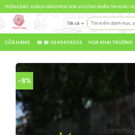
Bỏ
THÔNG BÁO: KHÁCH HÀNG MUA HOA VUI LÒNG NHẮN TIN HOẶC GỌ
qua
nội
Tìm
kiếm:
dung
CỬA HÀNG
☎ ☎ 0345409233
HOA KHAI TRƯƠNG
-8%