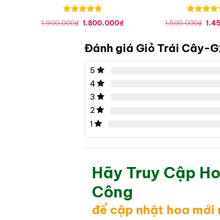
Được xếp
Được xếp
Giá
Giá
Giá
Giá
₫
1.900.000
₫
1.800.000
₫
1.500.000
₫
1.4
hạng
0
5
hạng
0
5
hiện
gốc
hiện
gốc
tại
sao
là:
tại
sao
là:
là:
1.900.000₫.
là:
1.50
Đánh giá Giỏ Trái Cây-G
2.000.000₫.
1.800.000₫.
5
4
3
2
1
Hãy Truy Cập Ho
Công
để cập nhật hoa mới