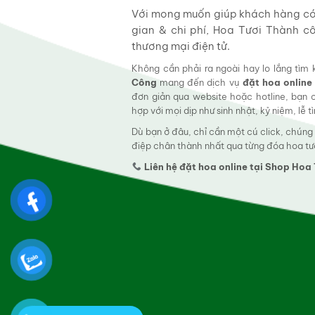
Với mong muốn giúp khách hàng có t
gian & chi phí, Hoa Tươi Thành c
thương mại điện tử.
Không cần phải ra ngoài hay lo lắng tìm
Công
mang đến dịch vụ
đặt hoa online
đơn giản qua website hoặc hotline, bạn
hợp với mọi dịp như sinh nhật, kỷ niệm, lễ 
Dù bạn ở đâu, chỉ cần một cú click, chúng
điệp chân thành nhất qua từng đóa hoa tư
Liên hệ đặt hoa online tại Shop Ho