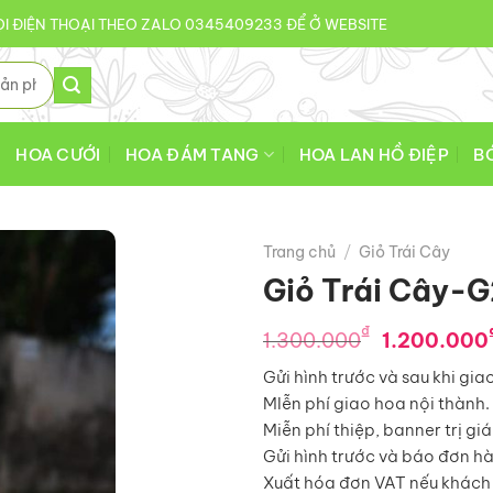
I ĐIỆN THOẠI THEO ZALO 0345409233 ĐỂ Ở WEBSITE
HOA CƯỚI
HOA ĐÁM TANG
HOA LAN HỒ ĐIỆP
B
Trang chủ
/
Giỏ Trái Cây
Giỏ Trái Cây-
Giá
₫
1.300.000
1.200.000
gốc
Gửi hình trước và sau khi gia
là:
MIễn phí giao hoa nội thành.
1.300.0
Miễn phí thiệp, banner trị gi
Gửi hình trước và báo đơn h
Xuất hóa đơn VAT nếu khách 