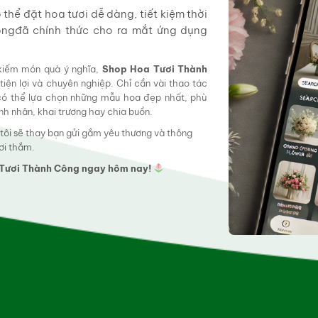
hể đặt hoa tươi dễ dàng, tiết kiệm thời
ôngđã chính thức cho ra mắt ứng dụng
 kiếm món quà ý nghĩa,
Shop Hoa Tươi Thành
tiện lợi và chuyên nghiệp. Chỉ cần vài thao tác
 có thể lựa chọn những mẫu hoa đẹp nhất, phù
tình nhân, khai trương hay chia buồn.
 tôi sẽ thay bạn gửi gắm yêu thương và thông
ơi thắm.
a Tươi Thành Công ngay hôm nay!