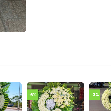
-6%
-3%