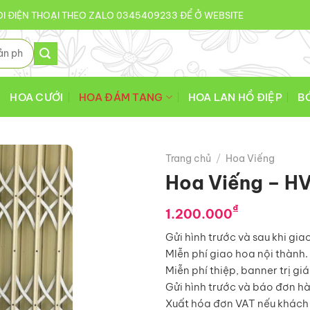
I ĐIỆN THOẠI THEO ZALO 0345409233 ĐỂ Ở WEBSITE
HOA CƯỚI
HOA ĐÁM TANG
HOA LAN HỒ ĐIỆP
B
Trang chủ
/
Hoa Viếng
Hoa Viếng – H
₫
1.200.000
Gửi hình trước và sau khi gia
MIễn phí giao hoa nội thành.
Miễn phí thiệp, banner trị gi
Gửi hình trước và báo đơn h
Xuất hóa đơn VAT nếu khách 