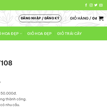
GIỎ HÀNG /
0
₫
ĐĂNG NHẬP / ĐĂNG KÝ
Ó HOA ĐẸP
GIỎ HOA ĐẸP
GIỎ TRÁI CÂY
V108
o
á 50.000đ.
àng thành công.
có nhu cầu.