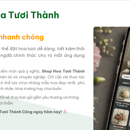
a Tươi Thành
 nhanh chóng
hể đặt hoa tươi dễ dàng, tiết kiệm thời
ôngđã chính thức cho ra mắt ứng dụng
 kiếm món quà ý nghĩa,
Shop Hoa Tươi Thành
tiện lợi và chuyên nghiệp. Chỉ cần vài thao tác
 có thể lựa chọn những mẫu hoa đẹp nhất, phù
tình nhân, khai trương hay chia buồn.
 tôi sẽ thay bạn gửi gắm yêu thương và thông
ơi thắm.
a Tươi Thành Công ngay hôm nay!