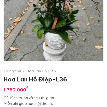
Trang chủ
/
Hoa Lan Hồ Điệp
Hoa Lan Hồ Điệp-L36
₫
1.750.000
Gửi hình trước và sau khi giao
MIễn phí giao hoa nội thành.