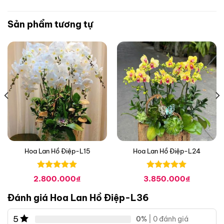
Sản phẩm tương tự
Hoa Lan Hồ Điệp-L15
Hoa Lan Hồ Điệp-L24
Được xếp
Được xếp
2.800.000
₫
3.850.000
₫
hạng
0
5
hạng
0
5
sao
sao
Đánh giá Hoa Lan Hồ Điệp-L36
5
0%
| 0 đánh giá