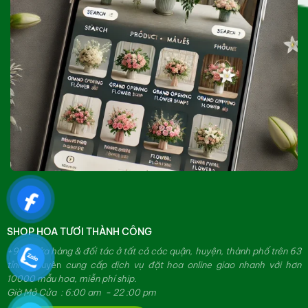
SHOP HOA TƯƠI THÀNH CÔNG
+979 cửa hàng & đối tác ở tất cả các quận, huyện, thành phố trên 63
tỉnh.
Chuyên
cung cấp dịch vụ đặt hoa online giao nhanh với hơn
10000 mẫu hoa, miễn phí ship.
Giờ Mở Cửa : 6:00 am - 22 :00 pm