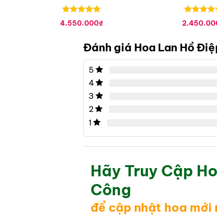
Được xếp
Được xếp
4.550.000
₫
2.450.00
hạng
0
5
hạng
0
5
sao
sao
Đánh giá Hoa Lan Hồ Đi
5
4
3
2
1
Hãy Truy Cập Ho
Công
để cập nhật hoa mới