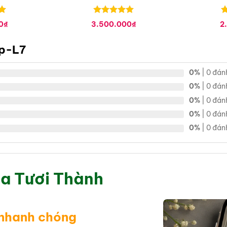
Được xếp
Đ
0
₫
3.500.000
₫
2
hạng
0
5
h
sao
s
ệp-L7
0%
| 0 đán
0%
| 0 đán
0%
| 0 đán
0%
| 0 đán
0%
| 0 đán
a Tươi Thành
 nhanh chóng