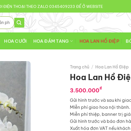
I ĐIỆN THOẠI THEO ZALO 0345409233 ĐỂ Ở WEBSITE
HOA CƯỚI
HOA ĐÁM TANG
HOA LAN HỒ ĐIỆP
B
Trang chủ
/
Hoa Lan Hồ Điệp
Hoa Lan Hồ Đi
₫
3.500.000
Gửi hình trước và sau khi gia
MIễn phí giao hoa nội thành.
Miễn phí thiệp, banner trị gi
Gửi hình trước và báo đơn h
Xuất hóa đơn VAT nếu khách 