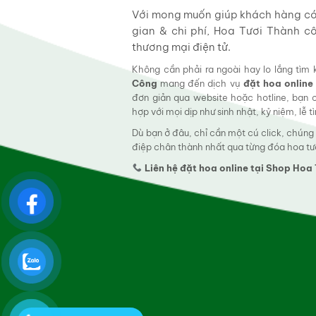
Với mong muốn giúp khách hàng có t
gian & chi phí, Hoa Tươi Thành c
thương mại điện tử.
Không cần phải ra ngoài hay lo lắng tìm
Công
mang đến dịch vụ
đặt hoa online
đơn giản qua website hoặc hotline, bạn
hợp với mọi dịp như sinh nhật, kỷ niệm, lễ 
Dù bạn ở đâu, chỉ cần một cú click, chúng
điệp chân thành nhất qua từng đóa hoa tư
Liên hệ đặt hoa online tại Shop Ho