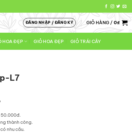
GIỎ HÀNG /
0
₫
ĐĂNG NHẬP / ĐĂNG KÝ
Ó HOA ĐẸP
GIỎ HOA ĐẸP
GIỎ TRÁI CÂY
ệp-L7
o
á 50.000đ.
àng thành công.
có nhu cầu.