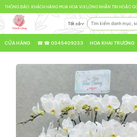
Bỏ
THÔNG BÁO: KHÁCH HÀNG MUA HOA VUI LÒNG NHẮN TIN HOẶC GỌ
qua
nội
Tìm
kiếm:
dung
CỬA HÀNG
☎ ☎ 0345409233
HOA KHAI TRƯƠNG