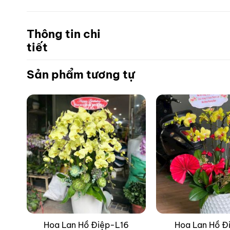
Thông tin chi
tiết
Sản phẩm tương tự
8
Hoa Lan Hồ Điệp-L16
Hoa Lan Hồ Đ