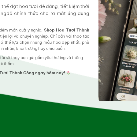
hể đặt hoa tươi dễ dàng, tiết kiệm thời
ôngđã chính thức cho ra mắt ứng dụng
 kiếm món quà ý nghĩa,
Shop Hoa Tươi Thành
tiện lợi và chuyên nghiệp. Chỉ cần vài thao tác
 có thể lựa chọn những mẫu hoa đẹp nhất, phù
tình nhân, khai trương hay chia buồn.
 tôi sẽ thay bạn gửi gắm yêu thương và thông
ơi thắm.
a Tươi Thành Công ngay hôm nay!