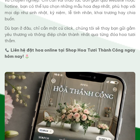
và chuyên nghiệp. Chỉ cần vài thao tác đơn giản qua website hoặc
hotline, bạn có thể lựa chọn những mẫu hoa đẹp nhất, phù hợp với
mọi dịp như sinh nhật, kỷ niệm, lễ tình nhân, khai trương hay chia
buồn.
Dù bạn ở đâu, chỉ cần một cú click, chúng tôi sẽ thay bạn gửi gắm
yêu thương và thông điệp chân thành nhất qua từng đóa hoa tươi
thắm.
Liên hệ đặt hoa online tại Shop Hoa Tươi Thành Công ngay
hôm nay!