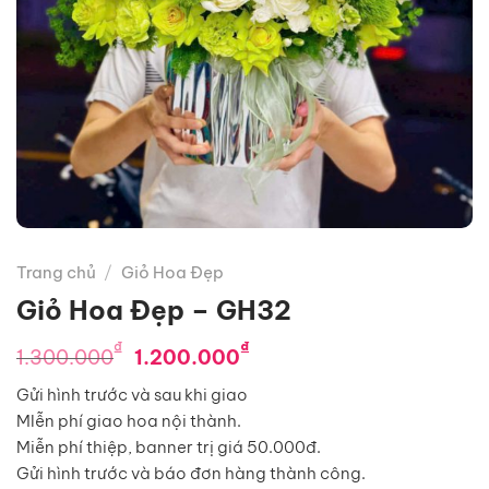
Trang chủ
/
Giỏ Hoa Đẹp
Giỏ Hoa Đẹp – GH32
Giá
Giá
₫
₫
1.300.000
1.200.000
gốc
hiện
Gửi hình trước và sau khi giao
là:
tại
MIễn phí giao hoa nội thành.
1.300.000₫.
là:
Miễn phí thiệp, banner trị giá 50.000đ.
1.200.000₫.
Gửi hình trước và báo đơn hàng thành công.