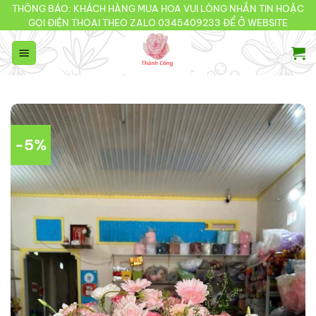
Bỏ
THÔNG BÁO: KHÁCH HÀNG MUA HOA VUI LÒNG NHẮN TIN HOẶC
GỌI ĐIỆN THOẠI THEO ZALO 0345409233 ĐỂ Ở WEBSITE
qua
nội
dung
-5%