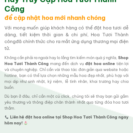
Công
để cập nhật hoa mới nhanh chóng
Với mong muốn giúp khách hàng có thể đặt hoa tươi dễ
dàng, tiết kiệm thời gian & chi phí, Hoa Tươi Thành
côngđã chính thức cho ra mắt ứng dụng thương mại điện
tử.
Không cần phải ra ngoài hay lo lắng tìm kiếm món quà ý nghĩa,
Shop
Hoa Tươi Thành Công
mang đến dịch vụ
đặt hoa online
tiện lợi
và chuyên nghiệp. Chỉ cần vài thao tác đơn giản qua website hoặc
hotline, bạn có thể lựa chọn những mẫu hoa đẹp nhất, phù hợp với
mọi dịp như sinh nhật, kỷ niệm, lễ tình nhân, khai trương hay chia
buồn.
Dù bạn ở đâu, chỉ cần một cú click, chúng tôi sẽ thay bạn gửi gắm
yêu thương và thông điệp chân thành nhất qua từng đóa hoa tươi
thắm.
Liên hệ đặt hoa online tại Shop Hoa Tươi Thành Công ngay
hôm nay!