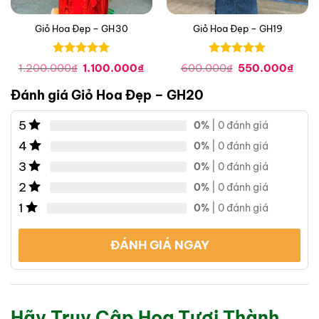
Giỏ Hoa Đẹp – GH30
Giỏ Hoa Đẹp – GH19
Được xếp
Được xếp
á
Giá
Giá
Giá
Giá
1.200.000
₫
1.100.000
₫
600.000
₫
550.000
₫
hạng
0
5
hạng
0
5
n
gốc
hiện
gốc
hiện
là:
tại
là:
tại
sao
sao
Đánh giá Giỏ Hoa Đẹp – GH20
1.200.000₫.
là:
600.000₫.
là:
.000₫.
1.100.000₫.
550.
5
0%
| 0 đánh giá
4
0%
| 0 đánh giá
3
0%
| 0 đánh giá
2
0%
| 0 đánh giá
1
0%
| 0 đánh giá
ĐÁNH GIÁ NGAY
Hãy Truy Cập Hoa Tươi Thành