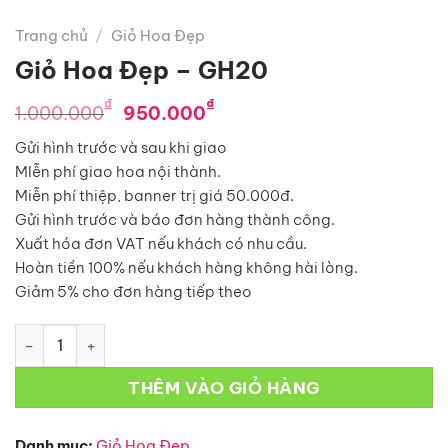
Trang chủ
/
Giỏ Hoa Đẹp
Giỏ Hoa Đẹp – GH20
Giá
Giá
₫
₫
1.000.000
950.000
gốc
hiện
Gửi hình trước và sau khi giao
là:
tại
MIễn phí giao hoa nội thành.
1.000.000₫.
là:
Miễn phí thiệp, banner trị giá 50.000đ.
950.000₫.
Gửi hình trước và báo đơn hàng thành công.
Xuất hóa đơn VAT nếu khách có nhu cầu.
Hoàn tiền 100% nếu khách hàng không hài lòng.
Giảm 5% cho đơn hàng tiếp theo
Giỏ Hoa Đẹp – GH20 số lượng
THÊM VÀO GIỎ HÀNG
Danh mục:
Giỏ Hoa Đẹp