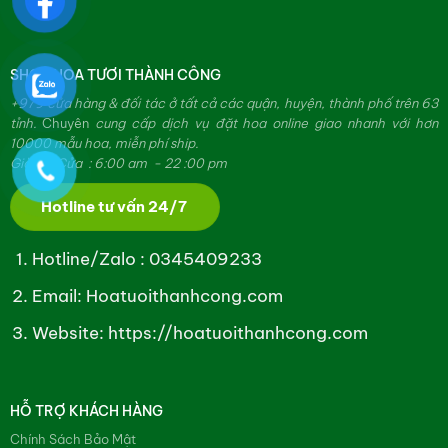
SHOP HOA TƯƠI THÀNH CÔNG
+979 cửa hàng & đối tác ở tất cả các quận, huyện, thành phố trên 63
tỉnh.
Chuyên
cung cấp dịch vụ đặt hoa online giao nhanh với hơn
10000 mẫu hoa, miễn phí ship.
Giờ Mở Cửa : 6:00 am - 22 :00 pm
Hotline tư vấn 24/7
Hotline/Zalo :
0345409233
Email: Hoatuoithanhcong.com
Website:
https://hoatuoithanhcong.com
HỖ TRỢ KHÁCH HÀNG
Chính Sách Bảo Mật