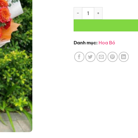
Bó Hoa-BH32 số lượng
Danh mục:
Hoa Bó