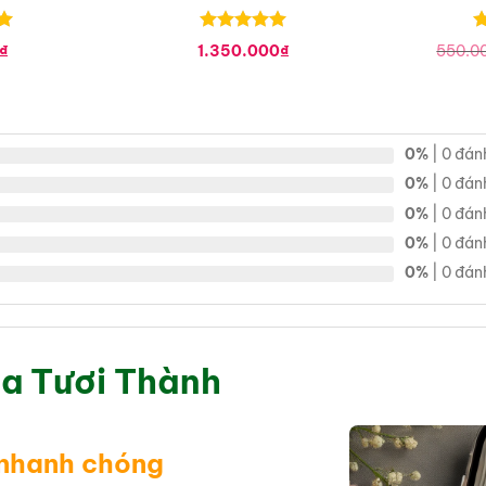
Được xếp
Đ
₫
1.350.000
₫
550.0
hạng
0
5
h
sao
s
0%
| 0 đán
0%
| 0 đán
0%
| 0 đán
0%
| 0 đán
0%
| 0 đán
a Tươi Thành
 nhanh chóng