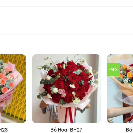
-9%
H23
Bó Hoa-BH27
Bó