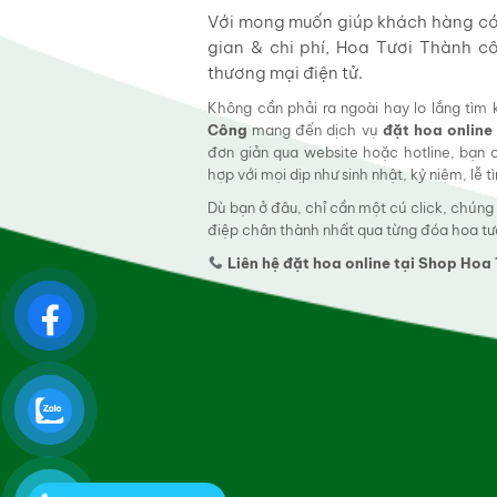
Với mong muốn giúp khách hàng có t
gian & chi phí, Hoa Tươi Thành c
thương mại điện tử.
Không cần phải ra ngoài hay lo lắng tìm
Công
mang đến dịch vụ
đặt hoa online
đơn giản qua website hoặc hotline, bạn
hợp với mọi dịp như sinh nhật, kỷ niệm, lễ 
Dù bạn ở đâu, chỉ cần một cú click, chúng
điệp chân thành nhất qua từng đóa hoa tư
Liên hệ đặt hoa online tại Shop Ho