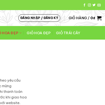
GIỎ HÀNG /
0
₫
ĐĂNG NHẬP / ĐĂNG KÝ
Ó HOA ĐẸP
GIỎ HOA ĐẸP
GIỎ TRÁI CÂY
theo yêu cầu
úc mừng
hi thanh toán
ước khi giao hoa
với website.