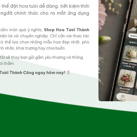
hể đặt hoa tươi dễ dàng, tiết kiệm thời
ôngđã chính thức cho ra mắt ứng dụng
 kiếm món quà ý nghĩa,
Shop Hoa Tươi Thành
tiện lợi và chuyên nghiệp. Chỉ cần vài thao tác
 có thể lựa chọn những mẫu hoa đẹp nhất, phù
tình nhân, khai trương hay chia buồn.
 tôi sẽ thay bạn gửi gắm yêu thương và thông
ơi thắm.
a Tươi Thành Công ngay hôm nay!