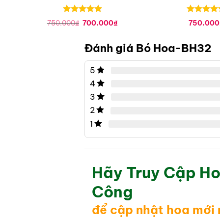
Được xếp
Được xếp
Giá
Giá
750.000
₫
700.000
₫
750.000
hạng
0
5
hạng
0
5
gốc
hiện
sao
là:
tại
sao
750.000₫.
là:
Đánh giá Bó Hoa-BH32
700.000₫.
5
4
3
2
1
Hãy Truy Cập Ho
Công
để cập nhật hoa mới