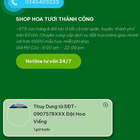
0345409233
SHOP HOA TƯƠI THÀNH CÔNG
+979 cửa hàng & đối tác ở tất cả các quận, huyện, thành phố
trên 63 tỉnh.
Chuyên
cung cấp dịch vụ đặt hoa online giao nhanh
với hơn 10000 mẫu hoa, miễn phí ship.
Giờ Mở Cửa : 6:00 am - 22 :00 pm
Hotline tư vấn 24/7
Thuy Dung từ SĐT-
0907578XXX Đặt Hoa
Viếng
1 giờ trước