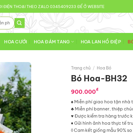
I ĐIỆN THOẠI THEO ZALO 0345409233 ĐỂ Ở WEBSITE
HOA CƯỚI
HOA ĐÁM TANG
HOA LAN HỒ ĐIỆP
B
Trang chủ
/
Hoa Bó
Bó Hoa-BH32
₫
900.000
♠ Miễn phí giao hoa tận nhà 
♣ Miễn phí banner, thiệp ch
♥ Được kiểm tra hàng trước k
♦ Gửi hình ảnh hoa thực tế tr
◊ Cam kết giống mẫu 90% so 