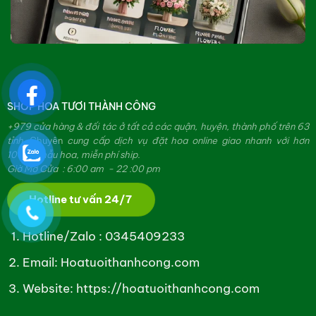
SHOP HOA TƯƠI THÀNH CÔNG
+979 cửa hàng & đối tác ở tất cả các quận, huyện, thành phố trên 63
tỉnh.
Chuyên
cung cấp dịch vụ đặt hoa online giao nhanh với hơn
10000 mẫu hoa, miễn phí ship.
Giờ Mở Cửa : 6:00 am - 22 :00 pm
Hotline tư vấn 24/7
Hotline/Zalo :
0345409233
Email: Hoatuoithanhcong.com
Website:
https://hoatuoithanhcong.com