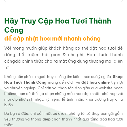
Hãy Truy Cập Hoa Tươi Thành
Công
để cập nhật hoa mới nhanh chóng
Với mong muốn giúp khách hàng có thể đặt hoa tươi dễ
dàng, tiết kiệm thời gian & chi phí, Hoa Tươi Thành
côngđã chính thức cho ra mắt ứng dụng thương mại điện
tử.
Không cần phải ra ngoài hay lo lắng tìm kiếm món quà ý nghĩa,
Shop
Hoa Tươi Thành Công
mang đến dịch vụ
đặt hoa online
tiện lợi
và chuyên nghiệp. Chỉ cần vài thao tác đơn giản qua website hoặc
hotline, bạn có thể lựa chọn những mẫu hoa đẹp nhất, phù hợp với
mọi dịp như sinh nhật, kỷ niệm, lễ tình nhân, khai trương hay chia
buồn.
Dù bạn ở đâu, chỉ cần một cú click, chúng tôi sẽ thay bạn gửi gắm
yêu thương và thông điệp chân thành nhất qua từng đóa hoa tươi
thắm.