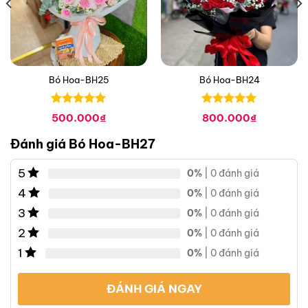
Bó Hoa-BH25
Bó Hoa-BH24
Được xếp
Được xếp
á
500.000
₫
800.000
₫
hạng
0
5
hạng
0
5
n
sao
sao
Đánh giá Bó Hoa-BH27
.000₫.
5
0%
| 0 đánh giá
4
0%
| 0 đánh giá
3
0%
| 0 đánh giá
2
0%
| 0 đánh giá
1
0%
| 0 đánh giá
ĐÁNH GIÁ NGAY