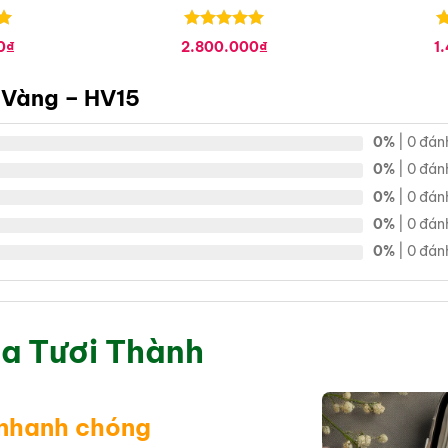
HV21
Được xếp
Đ
0
₫
2.800.000
₫
1
hạng
0
5
h
sao
s
 Vàng – HV15
0%
| 0 đán
0%
| 0 đán
0%
| 0 đán
0%
| 0 đán
0%
| 0 đán
a Tươi Thành
 nhanh chóng