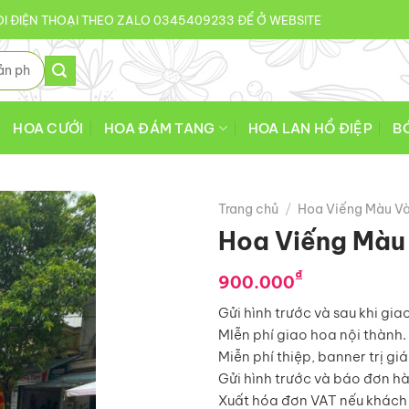
I ĐIỆN THOẠI THEO ZALO 0345409233 ĐỂ Ở WEBSITE
HOA CƯỚI
HOA ĐÁM TANG
HOA LAN HỒ ĐIỆP
B
Trang chủ
/
Hoa Viếng Màu V
Hoa Viếng Màu
₫
900.000
Gửi hình trước và sau khi gia
MIễn phí giao hoa nội thành.
Miễn phí thiệp, banner trị gi
Gửi hình trước và báo đơn h
Xuất hóa đơn VAT nếu khách 