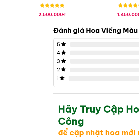
Được xếp
Được xếp
2.500.000
₫
1.450.00
hạng
0
5
hạng
0
5
sao
sao
Đánh giá Hoa Viếng Màu
5
4
3
2
1
Hãy Truy Cập Ho
Công
để cập nhật hoa mới