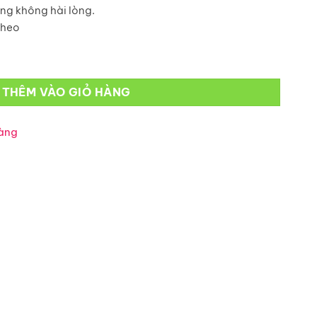
ng không hài lòng.
theo
 lượng
THÊM VÀO GIỎ HÀNG
àng