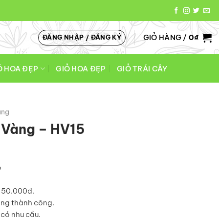
GIỎ HÀNG /
0
₫
ĐĂNG NHẬP / ĐĂNG KÝ
Ó HOA ĐẸP
GIỎ HOA ĐẸP
GIỎ TRÁI CÂY
àng
 Vàng – HV15
o
á 50.000đ.
àng thành công.
có nhu cầu.