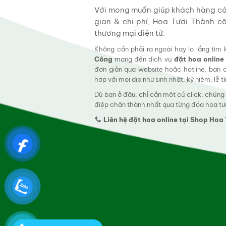
Với mong muốn giúp khách hàng có t
gian & chi phí, Hoa Tươi Thành c
thương mại điện tử.
Không cần phải ra ngoài hay lo lắng tìm
Công
mang đến dịch vụ
đặt hoa online
đơn giản qua website hoặc hotline, bạn
hợp với mọi dịp như sinh nhật, kỷ niệm, lễ 
Dù bạn ở đâu, chỉ cần một cú click, chúng
điệp chân thành nhất qua từng đóa hoa tư
Liên hệ đặt hoa online tại Shop Ho