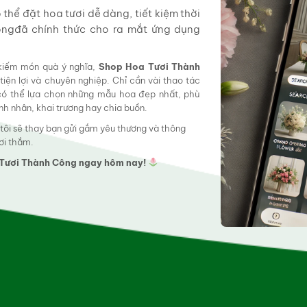
hể đặt hoa tươi dễ dàng, tiết kiệm thời
ôngđã chính thức cho ra mắt ứng dụng
 kiếm món quà ý nghĩa,
Shop Hoa Tươi Thành
tiện lợi và chuyên nghiệp. Chỉ cần vài thao tác
 có thể lựa chọn những mẫu hoa đẹp nhất, phù
tình nhân, khai trương hay chia buồn.
 tôi sẽ thay bạn gửi gắm yêu thương và thông
ơi thắm.
a Tươi Thành Công ngay hôm nay!