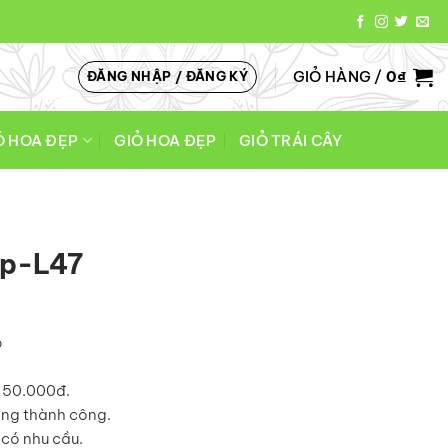
GIỎ HÀNG /
0
₫
ĐĂNG NHẬP / ĐĂNG KÝ
Ó HOA ĐẸP
GIỎ HOA ĐẸP
GIỎ TRÁI CÂY
ệp-L47
o
á 50.000đ.
àng thành công.
có nhu cầu.