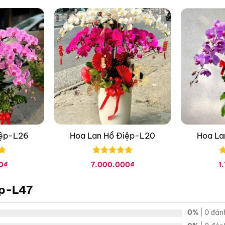
iệp-L26
Hoa Lan Hồ Điệp-L20
Hoa La
Được xếp
Đ
0
₫
7.000.000
₫
1
hạng
0
5
h
sao
s
ệp-L47
0%
| 0 đán