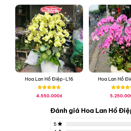
Hoa Lan Hồ Điệp-L16
Hoa Lan Hồ Đ
Được xếp
Được xếp
4.550.000
₫
5.250.00
hạng
0
5
hạng
0
5
sao
sao
Đánh giá Hoa Lan Hồ Đi
5