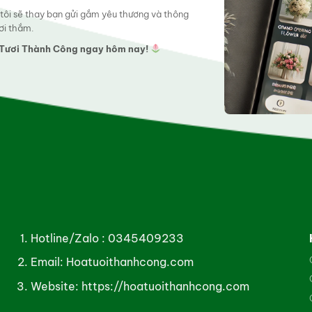
 tôi sẽ thay bạn gửi gắm yêu thương và thông
ơi thắm.
a Tươi Thành Công ngay hôm nay!
Hotline/Zalo :
0345409233
Email: Hoatuoithanhcong.com
Website:
https://hoatuoithanhcong.com