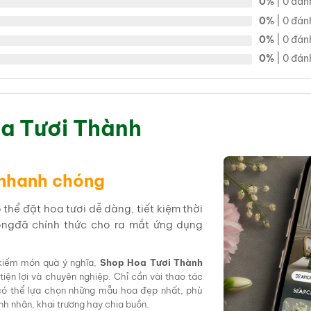
0%
| 0 đán
0%
| 0 đán
0%
| 0 đán
0%
| 0 đán
a Tươi Thành
 nhanh chóng
hể đặt hoa tươi dễ dàng, tiết kiệm thời
ôngđã chính thức cho ra mắt ứng dụng
 kiếm món quà ý nghĩa,
Shop Hoa Tươi Thành
tiện lợi và chuyên nghiệp. Chỉ cần vài thao tác
 có thể lựa chọn những mẫu hoa đẹp nhất, phù
tình nhân, khai trương hay chia buồn.