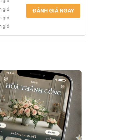
h giá
h giá
ĐÁNH GIÁ NGAY
h giá
h giá