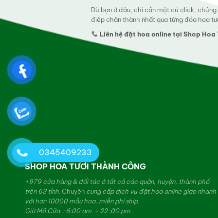
Dù bạn ở đâu, chỉ cần một cú click, chúng
điệp chân thành nhất qua từng đóa hoa tư
Liên hệ đặt hoa online tại Shop Ho
0345409233
SHOP HOA TƯƠI THÀNH CÔNG
+979 cửa hàng & đối tác ở tất cả các quận, huyện, thành phố
trên 63 tỉnh.
Chuyên
cung cấp dịch vụ đặt hoa online giao nhanh
với hơn 10000 mẫu hoa, miễn phí ship.
Giờ Mở Cửa : 6:00 am - 22 :00 pm