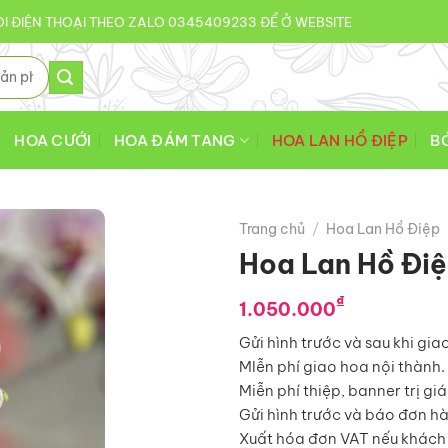
I ĐIỆN THOẠI THEO ZALO 0345409233 ĐỂ Ở WEBSITE
HOA CƯỚI
HOA ĐÁM TANG
HOA LAN HỒ ĐIỆP
B
Trang chủ
/
Hoa Lan Hồ Điệp
Hoa Lan Hồ Đi
₫
1.050.000
Gửi hình trước và sau khi gia
MIễn phí giao hoa nội thành.
Miễn phí thiệp, banner trị gi
Gửi hình trước và báo đơn h
Xuất hóa đơn VAT nếu khách 