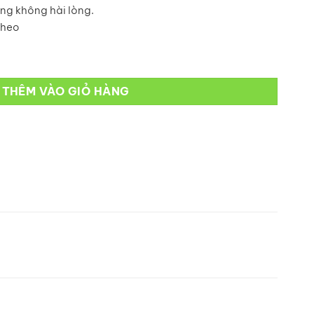
ng không hài lòng.
theo
g
THÊM VÀO GIỎ HÀNG