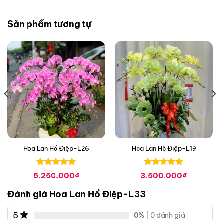
Sản phẩm tương tự
Hoa Lan Hồ Điệp-L26
Hoa Lan Hồ Điệp-L19
Được xếp
Được xếp
5.250.000
₫
3.500.000
₫
hạng
0
5
hạng
0
5
sao
sao
Đánh giá Hoa Lan Hồ Điệp-L33
5
0%
| 0 đánh giá