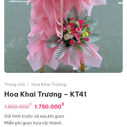
Trang chủ
/
Hoa Khai Trương
Hoa Khai Trương – KT41
Giá
Giá
₫
₫
1.800.000
1.750.000
gốc
hiện
Gửi hình trước và sau khi giao
là:
tại
MIễn phí giao hoa nội thành.
1.800.000₫.
là: