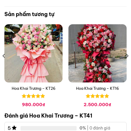
Sản phẩm tương tự
Hoa Khai Trương – KT26
Hoa Khai Trương – KT16
Được xếp
Được xếp
980.000
₫
2.500.000
₫
hạng
0
5
hạng
0
5
sao
sao
Đánh giá Hoa Khai Trương – KT41
5
0%
| 0 đánh giá