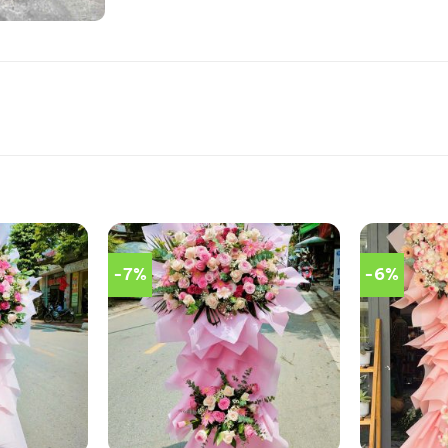
-7%
-6%