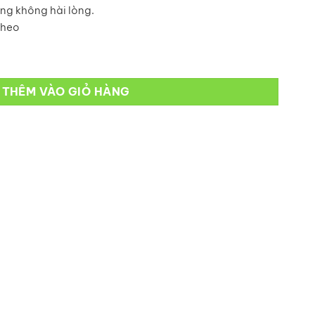
ng không hài lòng.
theo
ượng
THÊM VÀO GIỎ HÀNG