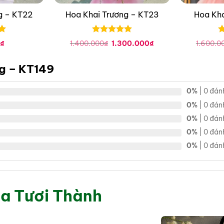
g – KT22
Hoa Khai Trương – KT23
Hoa Kha
Được xếp
Đ
Giá
Giá
₫
1.400.000
₫
1.300.000
₫
1.600.0
hạng
0
5
h
gốc
hiện
sao
là:
tại
s
1.400.000₫.
là:
g – KT149
1.300.000₫.
0%
| 0 đán
0%
| 0 đán
0%
| 0 đán
0%
| 0 đán
0%
| 0 đán
a Tươi Thành