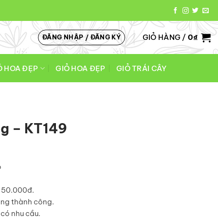
GIỎ HÀNG /
0
₫
ĐĂNG NHẬP / ĐĂNG KÝ
Ó HOA ĐẸP
GIỎ HOA ĐẸP
GIỎ TRÁI CÂY
ng – KT149
o
á 50.000đ.
àng thành công.
có nhu cầu.