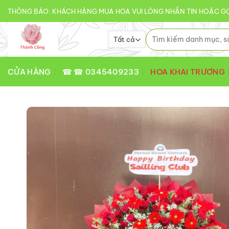
Bỏ
THÔNG BÁO: KHÁCH HÀNG MUA HOA VUI LÒNG NHẮN TIN HOẶC GỌ
qua
nội
Tìm
kiếm:
dung
CỬA HÀNG
☎ ☎ 0345409233
HOA KHAI TRƯƠNG