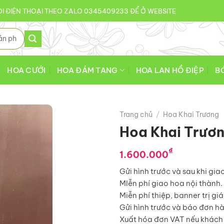
I ĐIỆN THOẠI THEO ZALO 0345409233 ĐỂ Ở WEBSITE
HOA CƯỚI
HOA ĐÁM TANG
HOA LAN HỒ ĐIỆP
B
Trang chủ
/
Hoa Khai Trương
Hoa Khai Trươ
₫
1.600.000
Gửi hình trước và sau khi gia
MIễn phí giao hoa nội thành.
Miễn phí thiệp, banner trị gi
Gửi hình trước và báo đơn h
Xuất hóa đơn VAT nếu khách 