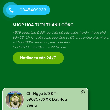
0345409233
SHOP HOA TƯƠI THÀNH CÔNG
+979 cửa hàng & đối tác ở tất cả các quận, huyện, thành phố
trên 63 tỉnh.
Chuyên
cung cấp dịch vụ đặt hoa online giao nhanh
với hơn 10000 mẫu hoa, miễn phí ship.
Giờ Mở Cửa : 6:00 am - 22 :00 pm
Hotline tư vấn 24/7
Chị Ngọc từ SĐT-
0907578XXX Đặt Hoa
Viếng