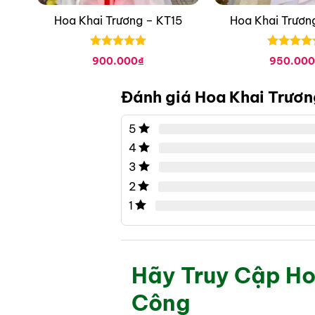
1
Hoa Khai Trương – KT15
Hoa Khai Trươn
Được xếp
Được xếp
900.000
₫
950.000
hạng
0
5
hạng
0
5
sao
sao
Đánh giá Hoa Khai Trươn
5
4
3
2
1
Hãy Truy Cập Ho
Công