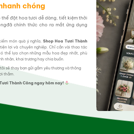
 nhanh chóng
hể đặt hoa tươi dễ dàng, tiết kiệm thời
ôngđã chính thức cho ra mắt ứng dụng
 kiếm món quà ý nghĩa,
Shop Hoa Tươi Thành
tiện lợi và chuyên nghiệp. Chỉ cần vài thao tác
 có thể lựa chọn những mẫu hoa đẹp nhất, phù
tình nhân, khai trương hay chia buồn.
 tôi sẽ thay bạn gửi gắm yêu thương và thông
ơi thắm.
a Tươi Thành Công ngay hôm nay!