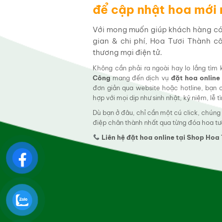
để cập nhật hoa mới
Với mong muốn giúp khách hàng có t
gian & chi phí, Hoa Tươi Thành c
thương mại điện tử.
Không cần phải ra ngoài hay lo lắng tìm
Công
mang đến dịch vụ
đặt hoa online
đơn giản qua website hoặc hotline, bạn
hợp với mọi dịp như sinh nhật, kỷ niệm, lễ 
Dù bạn ở đâu, chỉ cần một cú click, chúng
điệp chân thành nhất qua từng đóa hoa tư
Liên hệ đặt hoa online tại Shop Ho