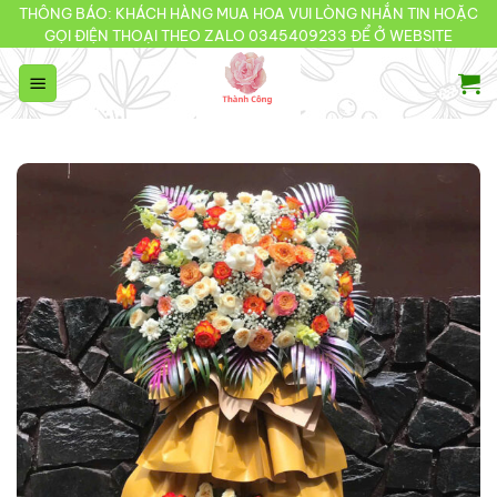
Bỏ
THÔNG BÁO: KHÁCH HÀNG MUA HOA VUI LÒNG NHẮN TIN HOẶC
GỌI ĐIỆN THOẠI THEO ZALO 0345409233 ĐỂ Ở WEBSITE
qua
nội
dung