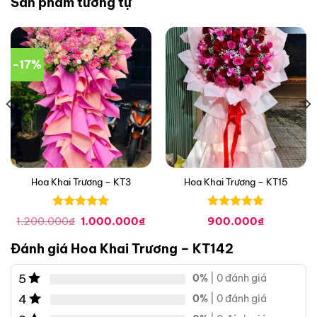
Sản phẩm tương tự
-17%
Hoa Khai Trương – KT3
Hoa Khai Trương – KT15
Được xếp
Được xếp
iá
Giá
Giá
1.200.000
₫
1.000.000
₫
900.000
₫
hạng
0
5
hạng
0
5
iện
gốc
hiện
i
là:
tại
sao
sao
Đánh giá Hoa Khai Trương – KT142
:
1.200.000₫.
là:
.300.000₫.
1.000.000₫.
5
0%
| 0 đánh giá
4
0%
| 0 đánh giá