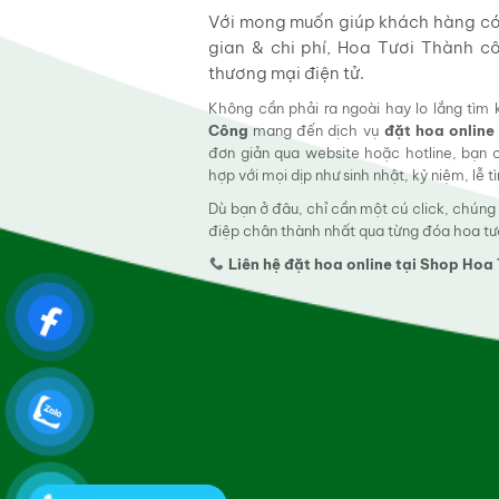
Với mong muốn giúp khách hàng có t
gian & chi phí, Hoa Tươi Thành c
thương mại điện tử.
Không cần phải ra ngoài hay lo lắng tìm
Công
mang đến dịch vụ
đặt hoa online
đơn giản qua website hoặc hotline, bạn
hợp với mọi dịp như sinh nhật, kỷ niệm, lễ 
Dù bạn ở đâu, chỉ cần một cú click, chúng
điệp chân thành nhất qua từng đóa hoa tư
Liên hệ đặt hoa online tại Shop Ho