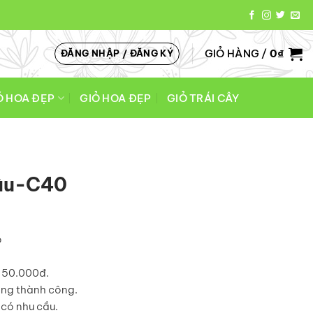
GIỎ HÀNG /
0
₫
ĐĂNG NHẬP / ĐĂNG KÝ
Ó HOA ĐẸP
GIỎ HOA ĐẸP
GIỎ TRÁI CÂY
âu-C40
o
á 50.000đ.
àng thành công.
có nhu cầu.