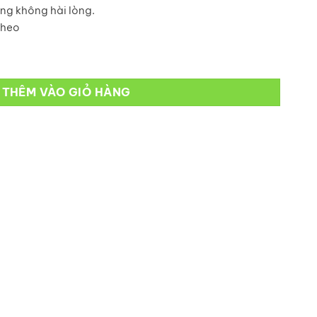
ng không hài lòng.
theo
ng
THÊM VÀO GIỎ HÀNG