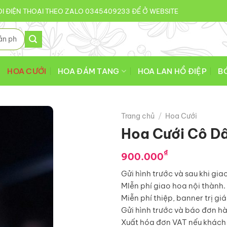
I ĐIỆN THOẠI THEO ZALO 0345409233 ĐỂ Ở WEBSITE
HOA CƯỚI
HOA ĐÁM TANG
HOA LAN HỒ ĐIỆP
B
Trang chủ
/
Hoa Cưới
Hoa Cưới Cô D
₫
900.000
Gửi hình trước và sau khi gia
MIễn phí giao hoa nội thành.
Miễn phí thiệp, banner trị gi
Gửi hình trước và báo đơn h
Xuất hóa đơn VAT nếu khách 