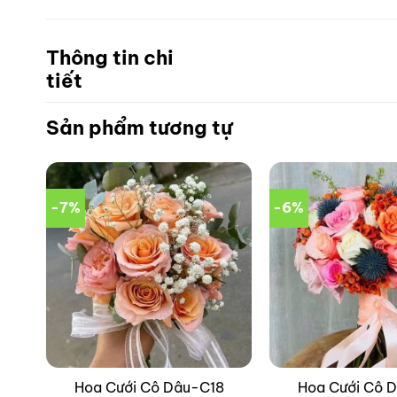
Thông tin chi
tiết
Sản phẩm tương tự
-7%
-6%
4
Hoa Cưới Cô Dâu-C18
Hoa Cưới Cô 