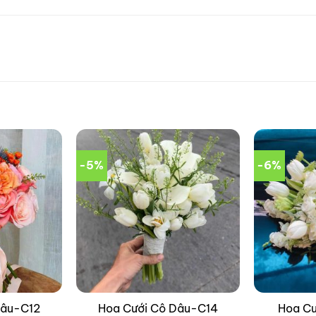
-5%
-6%
Dâu-C12
Hoa Cưới Cô Dâu-C14
Hoa C