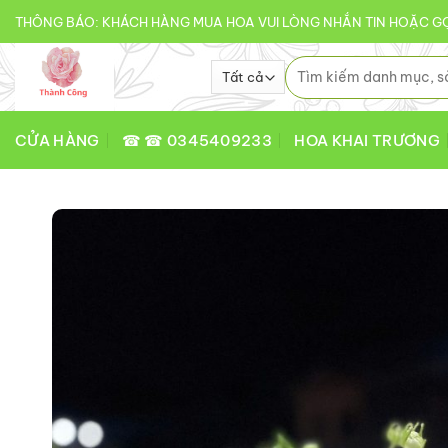
Bỏ
THÔNG BÁO: KHÁCH HÀNG MUA HOA VUI LÒNG NHẮN TIN HOẶC GỌ
qua
nội
Tìm
kiếm:
dung
CỬA HÀNG
☎ ☎ 0345409233
HOA KHAI TRƯƠNG