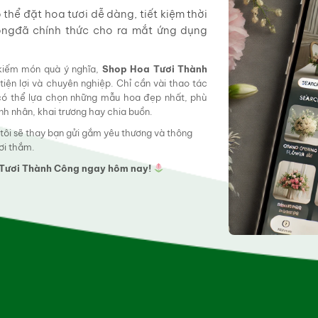
hể đặt hoa tươi dễ dàng, tiết kiệm thời
ôngđã chính thức cho ra mắt ứng dụng
 kiếm món quà ý nghĩa,
Shop Hoa Tươi Thành
tiện lợi và chuyên nghiệp. Chỉ cần vài thao tác
 có thể lựa chọn những mẫu hoa đẹp nhất, phù
tình nhân, khai trương hay chia buồn.
 tôi sẽ thay bạn gửi gắm yêu thương và thông
ơi thắm.
a Tươi Thành Công ngay hôm nay!