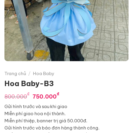
Trang chủ
/
Hoa Baby
Hoa Baby-B3
Giá
Giá
₫
₫
800.000
750.000
gốc
hiện
Gửi hình trước và sau khi giao
là:
tại
MIễn phí giao hoa nội thành.
800.000₫.
là:
Miễn phí thiệp, banner trị giá 50.000đ.
750.000₫.
Gửi hình trước và báo đơn hàng thành công.