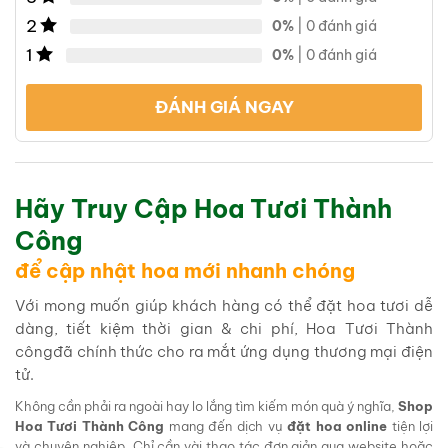
2
0%
| 0 đánh giá
1
0%
| 0 đánh giá
ĐÁNH GIÁ NGAY
Hãy Truy Cập Hoa Tươi Thành
Công
để cập nhật hoa mới nhanh chóng
Với mong muốn giúp khách hàng có thể đặt hoa tươi dễ
dàng, tiết kiệm thời gian & chi phí, Hoa Tươi Thành
côngđã chính thức cho ra mắt ứng dụng thương mại điện
tử.
Không cần phải ra ngoài hay lo lắng tìm kiếm món quà ý nghĩa,
Shop
Hoa Tươi Thành Công
mang đến dịch vụ
đặt hoa online
tiện lợi
và chuyên nghiệp. Chỉ cần vài thao tác đơn giản qua website hoặc