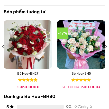
Sản phẩm tương tự
-17%
Bó Hoa-BH27
Bó Hoa-BH5
Được xếp
Được xếp
Giá
Giá
1.350.000
₫
600.000
₫
500.000
₫
hạng
0
5
hạng
0
5
gốc
hiện
là:
tại
sao
sao
Đánh giá Bó Hoa-BH80
600.000₫.
là:
500.
5
0%
| 0 đánh giá