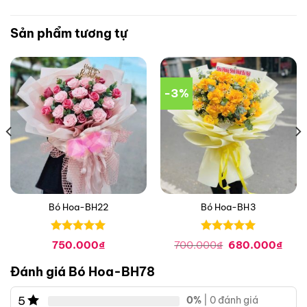
Sản phẩm tương tự
-3%
Bó Hoa-BH22
Bó Hoa-BH3
Được xếp
Được xếp
Giá
Giá
750.000
₫
700.000
₫
680.000
₫
hạng
0
5
hạng
0
5
gốc
hiện
là:
tại
sao
sao
Đánh giá Bó Hoa-BH78
700.000₫.
là:
680.
5
0%
| 0 đánh giá